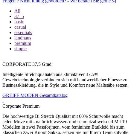
Fragen ? Nicht fündig geworden? - Wir beraten Sie gerne :-)
All
37_5
basic
casual
essentials
landhaus
premium
simple
CORPORATE 37,5 Grad
Intelligente Stretchqualiäten aus klimaktiver 37,5®
Gewebetechnologie verbinden sich mit handwerklicher Finesse zu
Businesskleidung, die in Style und Komfort neue Maßstäbe setzen.
GREIFF MODEN Gesamtkatalog
Corporate Premium
Die hochwertige Bi-Stretch-Qualität mit 60% Schurwolle macht
jeden Move mit - natürlich wasser- und schmutzabweisend.Mit 19
Modellen in zwei Passforjmen, vom femininen Etuikleid bis zum
klassichen Zwei-Knopf-Sakko, setzen Sie mit Ihrem Team stilvolle