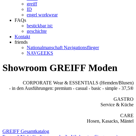
greiff
ID
engel workwear
FAQs
bestickbar ist:
geschichte
Kontakt
friends
Nationalmanschaft Navigationsflieger
NAVGEEKS
Showroom GREIFF Moden
CORPORATE Wear & ESSENTIALS (Hemden/Blusen)
- in den Ausführungen: premium - casual - basic - simple - 37,5®
GASTRO
Service & Küche
CARE
Hosen, Kasacks, Mäntel
GREIFF Gesamtkatalog